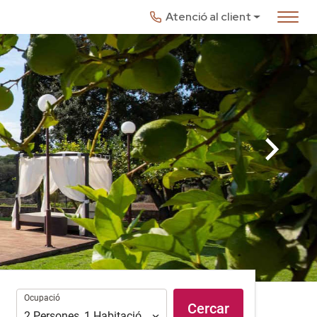
Atenció al client
Ocupació
Ocupació
Cercar
2
Persones
,
1
Habitació