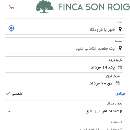
ورود
خ خروج
شمسى
 مسافر
داد افراد 
,
1
اتاق
فیف