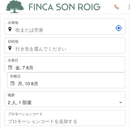
航
出発地
路
目的地
.
出発日
到着日
職
職業
業
2
人
,
1
部屋
プロモーションコード