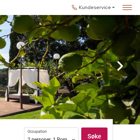
Kundeservice
Occupation
Occupation
Søke
2
personer
,
1
Rom