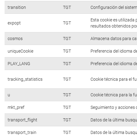
transition
TGT
Configuración del siste
Esta cookie es utilizada
expopt
TGT
resultados obtenidos por
cosmos
TGT
Almacena datos para cate
uniqueCookie
TGT
Preferencia del idioma d
PLAY_LANG
TGT
Preferencia del idioma d
tracking_statistics
TGT
Cookie técnica para el f
u
TGT
Cookie técnica para la f
mkt_pref
TGT
Seguimiento y acciones d
transport_flight
TGT
Datos de la última busq
transport_train
TGT
Datos de la última busq