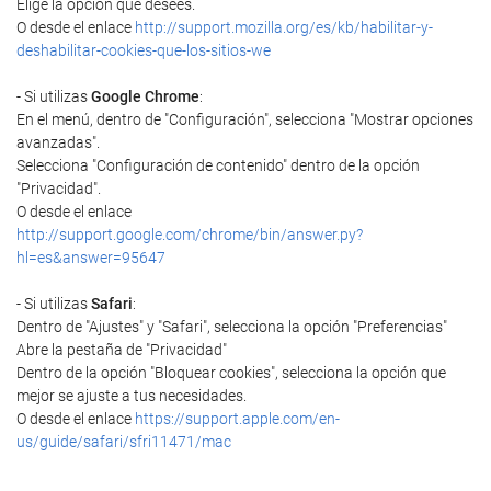
Elige la opción que desees.
O desde el enlace
http://support.mozilla.org/es/kb/habilitar-y-
deshabilitar-cookies-que-los-sitios-we
- Si utilizas
Google Chrome
:
En el menú, dentro de "Configuración", selecciona "Mostrar opciones
avanzadas".
Selecciona "Configuración de contenido" dentro de la opción
"Privacidad".
O desde el enlace
http://support.google.com/chrome/bin/answer.py?
hl=es&answer=95647
- Si utilizas
Safari
:
Dentro de "Ajustes" y "Safari", selecciona la opción "Preferencias"
Abre la pestaña de "Privacidad"
Dentro de la opción "Bloquear cookies", selecciona la opción que
mejor se ajuste a tus necesidades.
O desde el enlace
https://support.apple.com/en-
us/guide/safari/sfri11471/mac