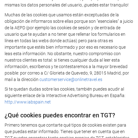
mismas los datos personales del usuario, ¡puedes estar tranquilo!
Muchas de las cookies que usamos están exceptuadas de la
obligación de informaros sobre ellas porque son "esenciales" a juicio
de la AEPD (por ejemplo las cookies de sesión y de entrada de
usuario que te ayudan a no tener que rellenar los formularios en
línea en todas las webs donde actúas) pero para otras es
importante que estés bien informado y por eso es necesario que
leas esta información. No obstante, nuestro compromiso con
nuestros clientes es total: si tienes cualquier duda al leer esta
información, escríbenos y te contestaremos a la mayor brevedad
posible: por correo a C/ Glorieta de Quevedo, 9, 28015 Madrid, por
mail a la dirección
customerservice@onlinetravel.es
Si te quedan dudas sobre las cookies, también puedes acudir al
siguiente enlace de la Interactive Advertising Bureau en España:
http://www.iabspain.net
¿Qué cookies puedes encontrar en TGT?
Primero tenemos que contarte qué tipos de cookies existen para
que puedas estar informado. Tienes que tener en cuenta que en
TGT puedes encontrar tanto cookies propias de TGT, establecidas