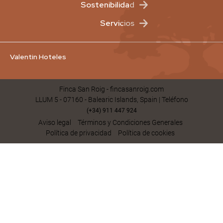
Sostenibilidad
Servicios
Valentin Hoteles
Finca San Roig - fincasanroig.com
LLUM 5 - 07160 - Balearic Islands, Spain | Teléfono
(+34) 911 447 924
Aviso legal
Términos y Condiciones Generales
Polí­tica de privacidad
Política de cookies