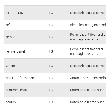
PHPSESSID
TGT
Necesario para el correc
ref
TGT
Identifica la página desde
Permite identificar si el
remite
TGT
una pagina externa.
Permite identificar si el
remite_travel
TGT
una pagina externa.
where
TGT
Necesario para el correc
cookie_information
TGT
Anota si se ha mostrado e
searcher_data
TGT
Datos de la última busq
search
TGT
Datos de la última busq