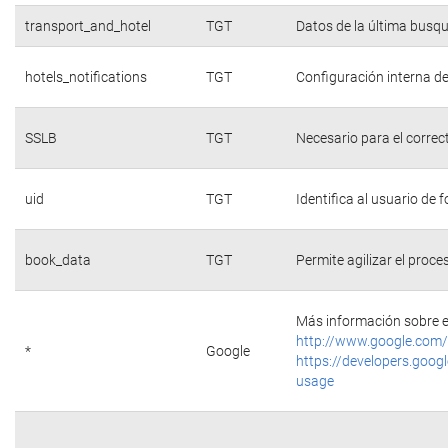
transport_and_hotel
TGT
Datos de la última busq
hotels_notifications
TGT
Configuración interna de
SSLB
TGT
Necesario para el correc
uid
TGT
Identifica al usuario de
book_data
TGT
Permite agilizar el proce
Más información sobre e
http://www.google.com/
*
Google
https://developers.googl
usage