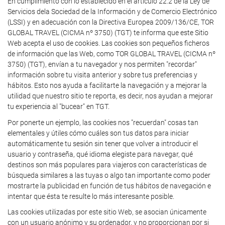
En cumplimiento con lo establecido en el artículo 22.2 de la Ley de
Servicios dela Sociedad de la Información y de Comercio Electrónico
(LSSI) y en adecuación con la Directiva Europea 2009/136/CE, TOR
GLOBAL TRAVEL (CICMA nº 3750) (TGT) te informa que este Sitio
Web acepta el uso de cookies. Las cookies son pequeños ficheros
de información que las Web, como TOR GLOBAL TRAVEL (CICMA nº
3750) (TGT), envían a tu navegador y nos permiten "recordar"
información sobre tu visita anterior y sobre tus preferencias y
hábitos. Esto nos ayuda a facilitarte la navegación y a mejorar la
utilidad que nuestro sitio te reporta, es decir, nos ayudan a mejorar
tu experiencia al "bucear" en TGT.
Por ponerte un ejemplo, las cookies nos "recuerdan" cosas tan
elementales y útiles cómo cuáles son tus datos para iniciar
automáticamente tu sesión sin tener que volver a introducir el
usuario y contraseña, qué idioma elegiste para navegar, qué
destinos son más populares para viajeros con características de
búsqueda similares a las tuyas o algo tan importante como poder
mostrarte la publicidad en función de tus hábitos de navegación e
intentar que ésta te resulte lo más interesante posible.
Las cookies utilizadas por este sitio Web, se asocian únicamente
con un usuario anónimo y su ordenador, y no proporcionan por si